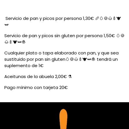
Servicio de pan y picos por persona 1,30€ 🥖🥚🍪️🌰🍼🐮
🫛
Servicio de pan y picos sin gluten por persona 1,50€ 🥚🍪️
🌰🍼🐮🫛🧆
Cualquier plato o tapa elaborado con pan, y que sea
sustituido por pan sin gluten🥚🍪️🌰🍼🐮🫛🧆 tendrá un
suplemento de 1€
Aceitunas de la abuela 2,00€ ⚗️
Pago mínimo con tarjeta 20€