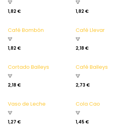
🐮
🐮
1,82
€
1,82
€
Café Bombón
Café Llevar
🐮
🐮
1,82
€
2,18
€
Cortado Baileys
Café Baileys
🐮
🐮
2,18
€
2,73
€
Vaso de Leche
Cola Cao
🐮
🐮
1,27
€
1,45
€