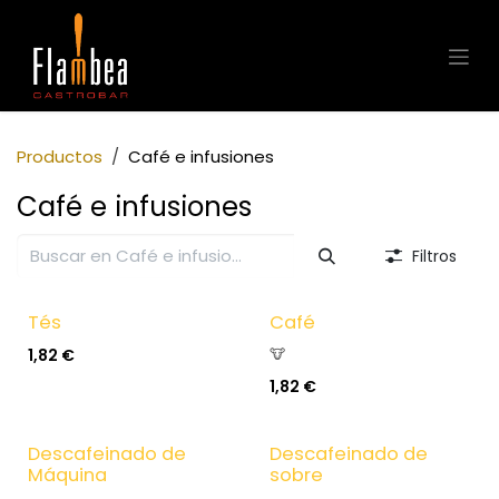
Ir al contenido
Productos
Café e infusiones
Café e infusiones
Filtros
Tés
Café
1,82
€
🐮
1,82
€
Descafeinado de
Descafeinado de
Máquina
sobre