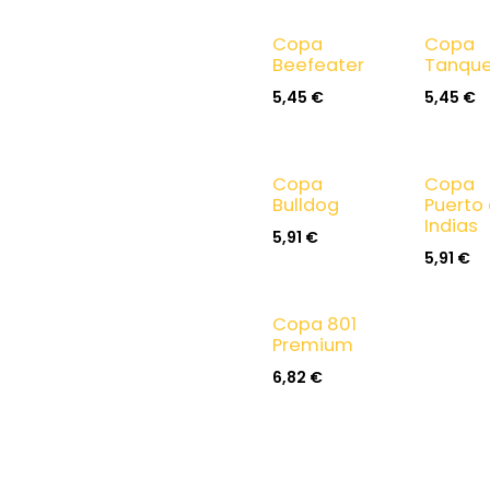
Copa
Copa
Beefeater
Tanque
5,45
€
5,45
€
Copa
Copa
Bulldog
Puerto
Indias
5,91
€
5,91
€
Copa 801
Premium
6,82
€