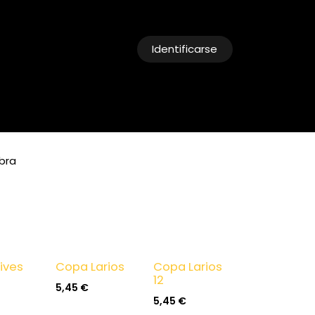
Identificarse
cias
Reservas
bra
ives
Copa Larios
Copa Larios
12
5,45
€
5,45
€