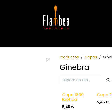
gerencias
Copas
Café e infusiones
Alergias e intoleran
Productos
Copas
Gine
Ginebra
Copa 1890
Copa R
Exótica
5,45
€
5,45
€