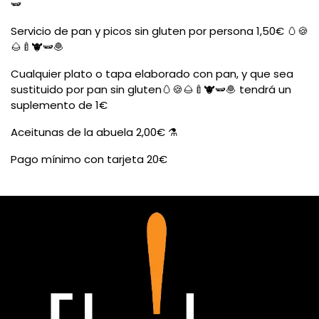
🫛
Servicio de pan y picos sin gluten por persona 1,50€ 🥚🍪️
🌰🍼🐮🫛🧆
Cualquier plato o tapa elaborado con pan, y que sea
sustituido por pan sin gluten🥚🍪️🌰🍼🐮🫛🧆 tendrá un
suplemento de 1€
Aceitunas de la abuela 2,00€ ⚗️
Pago mínimo con tarjeta 20€