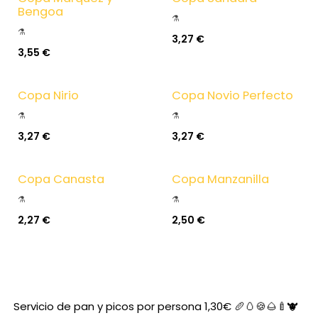
Bengoa
⚗️
⚗️
3,27
€
3,55
€
Copa Nirio
Copa Novio Perfecto
⚗️
⚗️
3,27
€
3,27
€
Copa Canasta
Copa Manzanilla
⚗️
⚗️
2,27
€
2,50
€
Servicio de pan y picos por persona 1,30€ 🥖🥚🍪️🌰🍼🐮