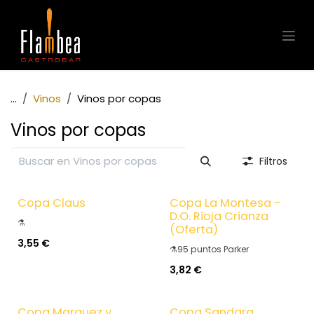
Ir al contenido
...
Vinos
Vinos por copas
Vinos por copas
Filtros
Copa Claus
Copa La Montesa -
D.O. Rioja Crianza
⚗️
(Oferta)
3,55
€
⚗️95 puntos Parker
3,82
€
Copa Marquez y
Copa Sandara