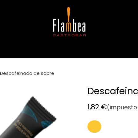
gerencias
Copas
Café e infusiones
Alergias e intoleran
Descafeinado de sobre
Descafein
1,82
€
(impuesto 