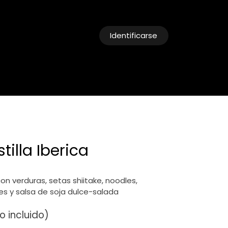
Identificarse
cias
Reservas
illa Iberica
on verduras, setas shiitake, noodles,
s y salsa de soja dulce-salada
 incluido)