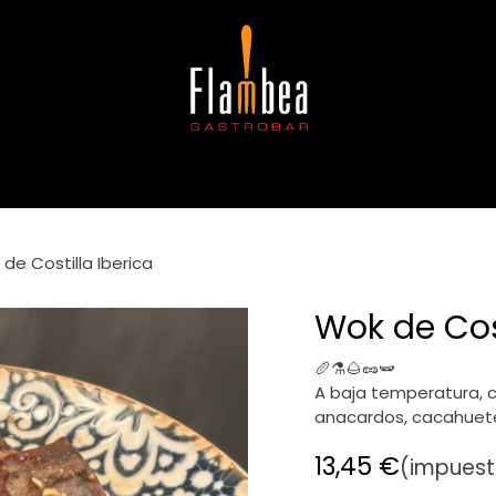
gerencias
Copas
Café e infusiones
Alergias e intoleran
de Costilla Iberica
Wok de Cost
🥖⚗️🌰🥜🫛
A baja temperatura, c
anacardos, cacahuete
13,45
€
(impuesto