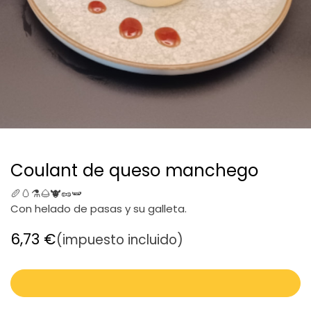
Coulant de queso manchego
🥖🥚⚗️🌰🐮🥜🫛
Con helado de pasas y su galleta.
6,73
€
(impuesto incluido)