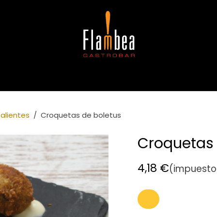
gerencias
Copas
Café e infusiones
Alergias e intoleran
alientes
Croquetas de boletus
Croquetas 
4,18
€
(impuesto 