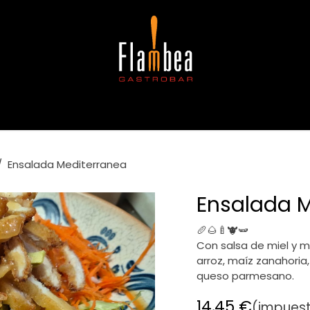
gerencias
Copas
Café e infusiones
Alergias e intoleran
Ensalada Mediterranea
Ensalada M
🥖🌰🍼🐮🫛
Con salsa de miel y 
arroz, maíz zanahori
queso parmesano.
14,45
€
(impuest