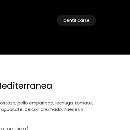
Identificarse
cias
Reservas
editerranea
mostaza, pollo empanado, lechuga, tomate,
a, aguacate, beicon ahumado, nueces y
o incluido)