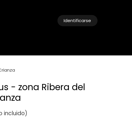
Identificarse
cias
Reservas
Crianza
us - zona Ribera del
ianza
 incluido)