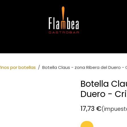
gerencias
Copas
Café e infusiones
Alergias e intoleran
inos por botellas
Botella Claus - zona Ribera del Duero - 
Botella Cla
Duero - Cr
17,73
€
(impuesto