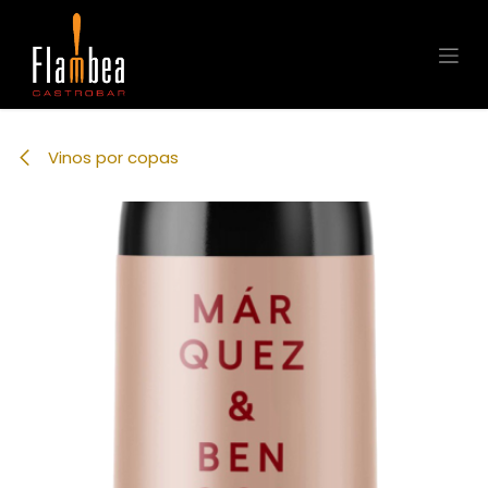
Ir al contenido
Vinos por copas