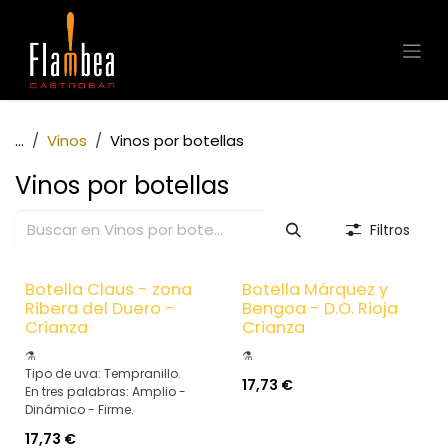
Ir al contenido
...
Vinos
Vinos por botellas
Vinos por botellas
Filtros
Botella Claus - zona
Botella Márquez y
Ribera del Duero -
Bengoa - D.O. Rioja
Crianza
Crianza
⚗️
⚗️
Tipo de uva: Tempranillo.
17,73
€
En tres palabras: Amplio -
Dinámico - Firme.
17,73
€