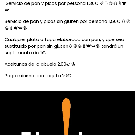
Servicio de pan y picos por persona 1,30€ 🥖🥚🍪️🌰🍼🐮
🫛
Servicio de pan y picos sin gluten por persona 1,50€ 🥚🍪️
🌰🍼🐮🫛🧆
Cualquier plato o tapa elaborado con pan, y que sea
sustituido por pan sin gluten🥚🍪️🌰🍼🐮🫛🧆 tendrá un
suplemento de 1€
Aceitunas de la abuela 2,00€ ⚗️
Pago mínimo con tarjeta 20€