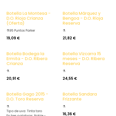
Botella La Montesa -
Botella Márquez y
D.O. Rioja Crianza
Bengoa - D.O. Rioja
(Oferta)
Reserva
⚗️95 Puntos Parker
⚗️
19,09
€
21,82
€
Botella Bodega la
Botella Vizcarra 15
Ermita - D.O. Ribera
meses - D.O. Ribera
Crianza
Reserva
⚗️
⚗️
20,91
€
24,55
€
Botella Gago 2015 -
Botella Sandara
D.O. Toro Reserva
Frizzante
⚗️
⚗️
Tipo de uva: Tinta toro
16,36
€
En tres palabras: Noble -