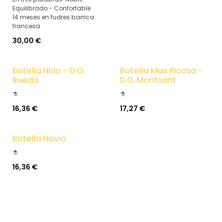
Equilibrado - Confortable
14 meses en fudres barrica
francesa
30,00
€
Botella Nirio - D.O.
Botella Mas Picosa -
Rueda
D.O. Montsant
⚗️
⚗️
16,36
€
17,27
€
Botella Novio
⚗️
16,36
€