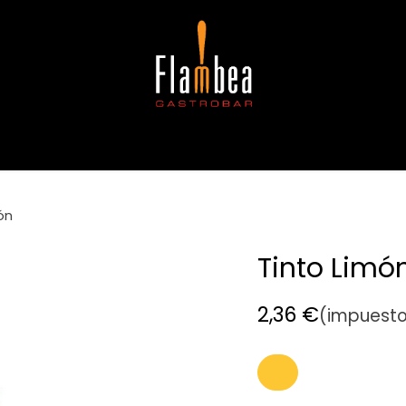
gerencias
Copas
Café e infusiones
Alergias e intoleran
ón
Tinto Limó
2,36
€
(impuesto